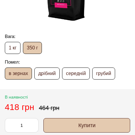
Вага:
1 кг
350 г
Помел:
в зернах
дрібний
середній
грубий
В наявності
418 грн
464 грн
Купити