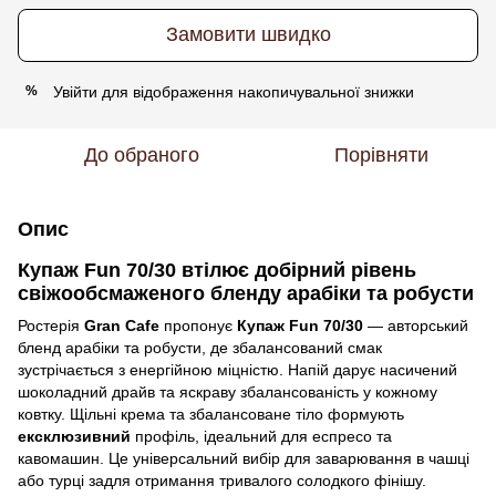
Замовити швидко
Увійти
для відображення накопичувальної знижки
%
До обраного
Порівняти
Опис
Купаж Fun 70/30 втілює добірний рівень
свіжообсмаженого бленду арабіки та робусти
Ростерія
Gran Cafe
пропонує
Купаж Fun 70/30
— авторський
бленд арабіки та робусти, де збалансований смак
зустрічається з енергійною міцністю. Напій дарує насичений
шоколадний драйв та яскраву збалансованість у кожному
ковтку. Щільні крема та збалансоване тіло формують
ексклюзивний
профіль, ідеальний для еспресо та
кавомашин. Це універсальний вибір для заварювання в чашці
або турці задля отримання тривалого солодкого фінішу.