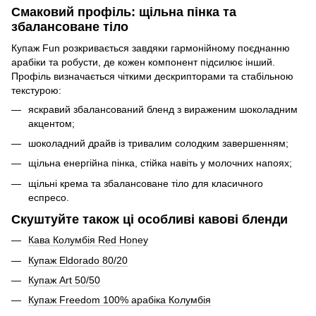
Смаковий профіль: щільна пінка та
збалансоване тіло
Купаж Fun розкривається завдяки гармонійному поєднанню
арабіки та робусти, де кожен компонент підсилює інший.
Профіль визначається чіткими дескрипторами та стабільною
текстурою:
яскравий збалансований бленд з вираженим шоколадним
акцентом;
шоколадний драйв із тривалим солодким завершенням;
щільна енергійна пінка, стійка навіть у молочних напоях;
щільні крема та збалансоване тіло для класичного
еспресо.
Скуштуйте також ці особливі кавові бленди
Кава Колумбія Red Honey
Купаж Eldorado 80/20
Купаж Art 50/50
Купаж Freedom 100% арабіка Колумбія