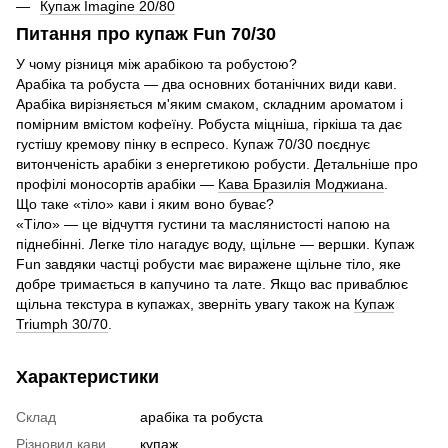
Купаж Imagine 20/80
Питання про купаж Fun 70/30
У чому різниця між арабікою та робустою?
Арабіка та робуста — два основних ботанічних види кави.
Арабіка вирізняється м'яким смаком, складним ароматом і
помірним вмістом кофеїну. Робуста міцніша, гіркіша та дає
густішу кремову пінку в еспресо. Купаж 70/30 поєднує
витонченість арабіки з енергетикою робусти. Детальніше про
профілі моносортів арабіки —
Кава Бразилія Моджиана
.
Що таке «тіло» кави і яким воно буває?
«Тіло» — це відчуття густини та маслянистості напою на
піднебінні. Легке тіло нагадує воду, щільне — вершки. Купаж
Fun завдяки частці робусти має виражене щільне тіло, яке
добре тримається в капучино та лате. Якщо вас приваблює
щільна текстура в купажах, зверніть увагу також на
Купаж
Triumph 30/70
.
Характеристики
Склад
арабіка та робуста
Різновид кави
купаж