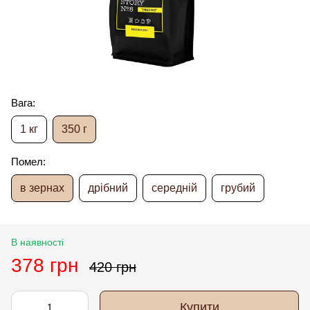
Вага:
1 кг
350 г
Помел:
в зернах
дрібний
середній
грубий
В наявності
378 грн
420 грн
Купити