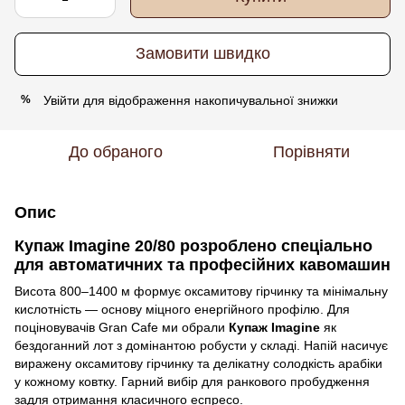
Замовити швидко
Увійти
для відображення накопичувальної знижки
%
До обраного
Порівняти
Опис
Купаж Imagine 20/80 розроблено спеціально
для автоматичних та професійних кавомашин
Висота 800–1400 м формує оксамитову гірчинку та мінімальну
кислотність — основу міцного енергійного профілю. Для
поціновувачів Gran Cafe ми обрали
Купаж Imagine
як
бездоганний лот з домінантою робусти у складі. Напій насичує
виражену оксамитову гірчинку та делікатну солодкість арабіки
у кожному ковтку. Гарний вибір для ранкового пробудження
задля отримання класичного еспресо.