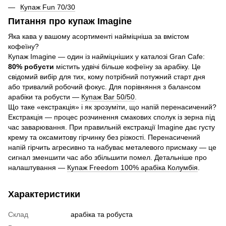
Купаж Fun 70/30
Питання про купаж Imagine
Яка кава у вашому асортименті найміцніша за вмістом
кофеїну?
Купаж Imagine — один із найміцніших у каталозі Gran Cafe:
80% робусти
містить удвічі більше кофеїну за арабіку. Це
свідомий вибір для тих, кому потрібний потужний старт дня
або тривалий робочий фокус. Для порівняння з балансом
арабіки та робусти —
Купаж Bar 50/50
.
Що таке «екстракція» і як зрозуміти, що напій перенасичений?
Екстракція — процес розчинення смакових сполук із зерна під
час заварювання. При правильній екстракції Imagine дає густу
крему та оксамитову гірчинку без різкості. Перенасичений
напій гірчить агресивно та набуває металевого присмаку — це
сигнал зменшити час або збільшити помел. Детальніше про
налаштування —
Купаж Freedom 100% арабіка Колумбія
.
Характеристики
Склад
арабіка та робуста