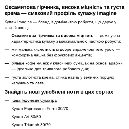
Оксамитова гірчинка, висока міцність та густа
крема — смаковий профіль купажу Imagine
Купаж Imagine — бленд із домінантою робусти, що дарує у
кожній чашці:
Оксамитова гірчинка та висока міцність
— домінуюча
характеристика купажу з максимальною часткою робусти;
мінімальна кислотність із добре вираженою текстурою —
комфортна чашка без фруктових акцентів;
більше кофеїну, ніж у класичних сумішах на основі арабіки
— ідеально для тривалого робочого дня;
густа золотиста крема, стійка навіть у великих порціях
капучино та лате.
Знайдіть нові улюблені ноти в цих сортах
Кава Індонезія Суматра
Купаж Espresso di Ferro 30/70
Купаж Art 50/50
Купаж Triumph 30/70