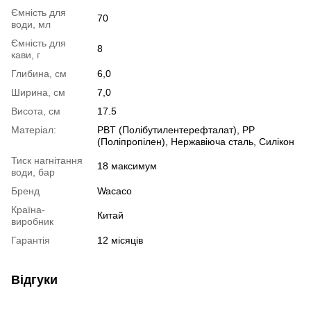
Ємність для
70
води, мл
Ємність для
8
кави, г
Глибина, см
6,0
Ширина, см
7,0
Висота, см
17.5
Матеріал:
PBT (Полібутилентерефталат), PP
(Поліпропілен), Нержавіюча сталь, Силікон
Тиск нагнітання
18 максимум
води, бар
Бренд
Wacaco
Країна-
Китай
виробник
Гарантія
12 місяців
Відгуки