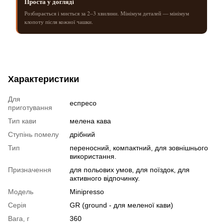
Проста у догляді
Розбирається і миється за 2–3 хвилини. Мінімум деталей — мінімум
клопоту після кожної чашки.
Характеристики
Для
еспресо
приготування
Тип кави
мелена кава
Ступінь помелу
дрібний
Тип
переносний, компактний, для зовнішнього
використання.
Призначення
для польових умов, для поїздок, для
активного відпочинку.
Модель
Minipresso
Серія
GR (ground - для меленої кави)
Вага, г
360