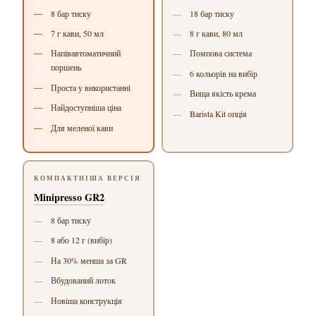
8 бар тиску
18 бар тиску
7 г кави, 50 мл
8 г кави, 80 мл
Напівавтоматичний
Помпова система
поршень
6 кольорів на вибір
Проста у використанні
Вища якість крема
Найдоступніша ціна
Barista Kit опція
Для меленої кави
КОМПАКТНІША ВЕРСІЯ
Minipresso GR2
8 бар тиску
8 або 12 г (вибір)
На 30% менша за GR
Вбудований лоток
Новіша конструкція