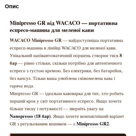
Опис
Minipresso GR від WACACO — портативна
еспресо-машина для меленої кави
WACACO Minipresso GR
— найдоступніша портативна
еспресо-машина в лінійці WACACO для меленої кави.
8
Унікальний напівавтоматичний поршень створює тиск
бар
— рівно стільки, скільки потрібно для автентичного
еспресо з густою кремою. Без електрики, без батарейок,
без капсул. Тільки ваша улюблена свіжомелена кава і
гаряча вода.
Minipresso GR — ідеальна кавоварка для тих, хто робить
перший крок у світ портативного еспресо. Якщо хочете
більше тиску і потужності — зверніть увагу на
Nanopresso (18 бар)
. Якщо хочете компактніший варіант
Minipresso GR2
GR з регульованим кошиком — є
.