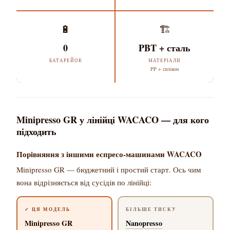
🔋
🏗️
0
PBT + сталь
БАТАРЕЙОК
МАТЕРІАЛИ
PP + силікон
Minipresso GR у лінійці WACACO — для кого
підходить
Порівняння з іншими еспресо-машинами WACACO
Minipresso GR — бюджетний і простий старт. Ось чим
вона відрізняється від сусідів по лінійці:
✓ ЦЯ МОДЕЛЬ
БІЛЬШЕ ТИСКУ
Minipresso GR
Nanopresso