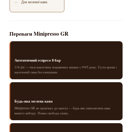
Для меленої кави
Переваги Minipresso GR
☕
Автентичний еспресо 8 бар
116 psi — тиск класичних поршневих машин з 1945 року. Густа крема і
насичений смак без електрики.
🌿
Будь-яка мелена кава
Minipresso GR не прив'язує до капсул — будь-яка свіжомелена кава
вашого вибору. Повна свобода смаку.