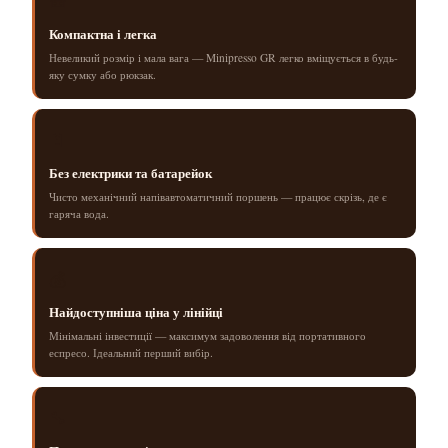
🎒
Компактна і легка
Невеликий розмір і мала вага — Minipresso GR легко вміщується в будь-
яку сумку або рюкзак.
🔋
Без електрики та батарейок
Чисто механічний напівавтоматичний поршень — працює скрізь, де є
гаряча вода.
💰
Найдоступніша ціна у лінійці
Мінімальні інвестиції — максимум задоволення від портативного
еспресо. Ідеальний перший вибір.
🔧