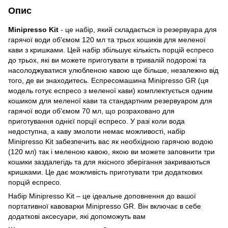
Опис
Minipresso Kit
- це набір, який складається із резервуара для
гарячої води об'ємом 120 мл та трьох кошиків для меленої
кави з кришками. Цей набір збільшує кількість порцій еспресо
до трьох, які ви можете приготувати в тривалій подорожі та
насолоджуватися улюбленою кавою ще більше, незалежно від
того, де ви знаходитесь. Еспресомашина Minipresso GR (ця
модель готує еспресо з меленої кави) комплектується одним
кошиком для меленої кави та стандартним резервуаром для
гарячої води об'ємом 70 мл, що розраховано для
приготування однієї порції еспресо. У разі коли вода
недоступна, а каву змолоти немає можливості, набір
Minipresso Kit забезпечить вас як необхідною гарячою водою
(120 мл) так і меленою кавою, якою ви можете заповнити три
кошики заздалегідь та для якісного зберігання закриваються
кришками. Це дає можливість приготувати три додаткових
порцій еспресо.
Набір Minipresso Kit – це ідеальне доповнення до вашої
портативної кавоварки Minipresso GR. Він включає в себе
додаткові аксесуари, які допоможуть вам