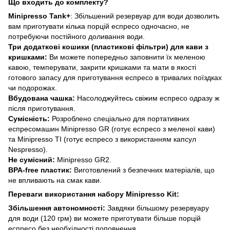
Що входить до комплекту?
Minipresso Tank+
: Збільшений резервуар для води дозволить
вам приготувати кілька порцій еспресо одночасно, не
потребуючи постійного доливання води.
Три додаткові кошики (пластикові фільтри) для кави з
кришками:
Ви можете попередньо заповнити їх меленою
кавою, темперувати, закрити кришками та мати в якості
готового запасу для приготування еспресо в тривалих поїздках
чи подорожах.
Вбудована чашка:
Насолоджуйтесь свіжим еспресо одразу ж
після приготування.
Сумісність:
Розроблено спеціально для портативних
еспресомашин Minipresso GR (готує еспресо з меленої кави)
та Minipresso ТІ (готує еспресо з використанням капсул
Nespresso).
Не сумісний:
Minipresso GR2.
BPA-free пластик:
Виготовлений з безпечних матеріалів, що
не впливають на смак кави.
Переваги використання набору Minipresso Kit:
Збільшення автономності:
Завдяки більшому резервуару
для води (120 грм) ви можете приготувати більше порцій
еспресо без необхідності поповнення.