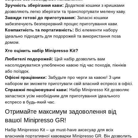
Зручність зберігання кави:
Додаткові кошики з кришками
дозволяють легко зберігати та транспортувати мелену каву.
Завжди готові до приготування:
Запасні кошики
забезпечують безперервний процес приготування кави.
Компактність та портативність:
Всі елементи набору
ідеально підходять для подорожей та використання поза
домом.
Хто оцінить набір Minipresso Kit?
Любителі подорожей:
Цей набір дозволить вам
насолоджуватися улюбленою кавою під час походів, пікніків
або поїздок.
Офісні працівники:
Забудьте про черги за кавою! З цим
набором ви зможете приготувати свій власний еспресо в офісі.
Справжні поціновувачі кави:
Набір Minipresso Kit дозволяє
запастися усім необхідним для приготування ідеального
еспресо в будь-який час.
Отримайте максимум задоволення від
вашої Minipresso GR!
Набір Minipresso Kit – це must-have аксесуар для всіх
власників портативної кавоварки Minipresso GR. Він дозволить