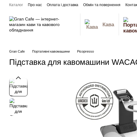
Перейти до основного контенту
Каталог
Про нас
Оплата і доставка
Обмін та повернення
Конта
Відгуки про магазин
Кава
Gran Cafe
Портативні кавомашини
Picopresso
Підставка для кавомашини WACAC