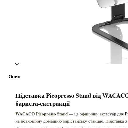
Опис
Підставка Picopresso Stand від WACAC
бариста-екстракції
WACACO Picopresso Stand
P
— це офіційний аксесуар для
на повноцінну домашню барістанську станцію. Підставка з