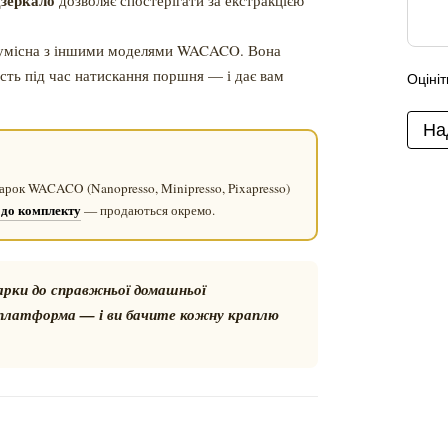
дзеркало
дозволяє спостерігати за екстракцією
сумісна з іншими моделями WACACO. Вона
сть під час натискання поршня — і дає вам
Оцініт
На
варок WACACO (Nanopresso, Minipresso, Pixapresso)
ь до комплекту
— продаються окремо.
варки до справжньої домашньої
а платформа — і ви бачите кожну краплю