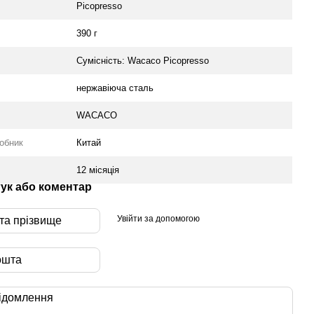
Picopresso
390 г
Сумісність: Wacaco Picopresso
нержавіюча сталь
WACACO
робник
Китай
12 місяція
гук або коментар
Увійти за допомогою