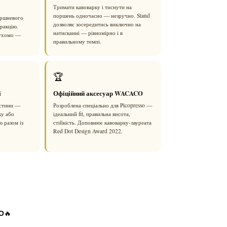
Тримати кавоварку і тиснути на
поршень одночасно — незручно. Stand
оршневого
дозволяє зосередитись виключно на
тракцію.
натисканні — рівномірно і в
рухомо —
правильному темпі.
🏆
і
Офіційний аксесуар WACACO
астини —
Розроблена спеціально для Picopresso —
ку або
ідеальний fit, правильна висота,
ю разом із
стійкість. Доповнює кавоварку-лауреата
Red Dot Design Award 2022.
О
🔥