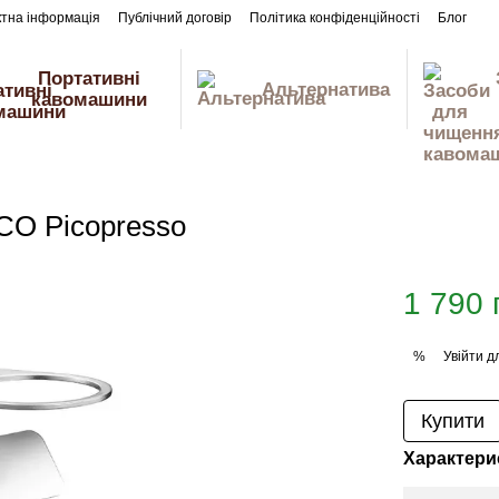
ктна інформація
Публічний договір
Політика конфіденційності
Блог
Портативні
Альтернатива
кавомашини
O Picopresso
1 790 
Увійти
дл
%
Купити
Характери