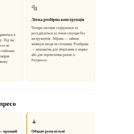
🔩
Легка розбірна конструкція
Чотири частини з'єднуються та
роз'єднуються за лічені секунди без
ираються в
інструментів. Зібрана — займає
. Під час
мінімум місця на стільниці. Розібрана
sso не
— компактна для зберігання в ящику
 стабільна
або для перевезення разом із
номірне
Picopresso.
авову
спресо
🧘
 — кращий
Обидві руки вільні