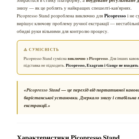
вбудоване регульоване 
збирається в стійку платформу, а
знизу — як це роблять у найкращих спешелті-кав'ярнях.
Picopresso
Picopresso Stand розроблена виключно для
і не 
вирішує ключову проблему ручної екстракції — нестабільні
обидві руки вільними для контролю процесу.
⚠️ СУМІСНІСТЬ
виключно з Picopresso
Picopresso Stand сумісна
. Для інших каво
Picopresso, Exagram і Gauge не входят
підставка не підходить.
«Picopresso Stand — це перехід від портативної каво
барістанської установки. Дзеркало знизу і стабільн
екстракції.»
Характеристики Picopresso Stand