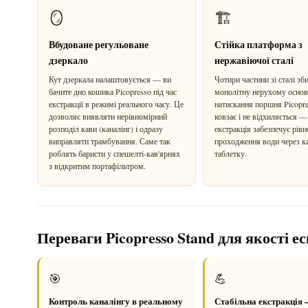
🪞
🏗️
Вбудоване регульоване
Стійка платформа з
дзеркало
нержавіючої сталі
Кут дзеркала налаштовується — ви
Чотири частини зі сталі зб
бачите дно кошика Picopresso під час
монолітну нерухому основу
екстракції в режимі реального часу. Це
натискання поршня Picopre
дозволяє виявляти нерівномірний
ковзає і не відхиляється —
розподіл кави (каналінг) і одразу
екстракція забезпечує рів
виправляти трамбування. Саме так
проходження води через к
роблять баристи у спешелті-кав'ярнях
таблетку.
з відкритим портафільтром.
Переваги Picopresso Stand для якості е
🎯
💪
Контроль каналінгу в реальному
Стабільна екстракція