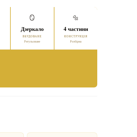
🪞
🔩
Дзеркало
4 частини
ВБУДОВАНЕ
КОНСТРУКЦІЯ
ь
Регульоване
Розбірна