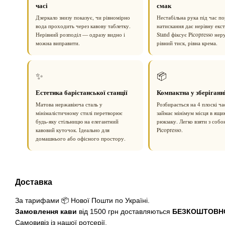
часі
смак
Дзеркало знизу показує, чи рівномірно
Нестабільна рука під час п
вода проходить через кавову таблетку.
натискання дає нерівну екс
Нерівний розподіл — одразу видно і
Stand фіксує Picopresso не
можна виправити.
рівний тиск, рівна крема.
✨
📦
Естетика барістанської станції
Компактна у зберіганн
Матова нержавіюча сталь у
Розбирається на 4 плоскі ч
мінімалістичному стилі перетворює
займає мінімум місця в ящи
будь-яку стільницю на елегантний
рюкзаку. Легко взяти з собо
кавовий куточок. Ідеально для
Picopresso.
домашнього або офісного простору.
Доставка
За тарифами 📦 Нової Пошти по Україні.
Замовлення кави
від 1500 грн доставляються
БЕЗКОШТОВН
Самовивіз із нашої ротсерії.