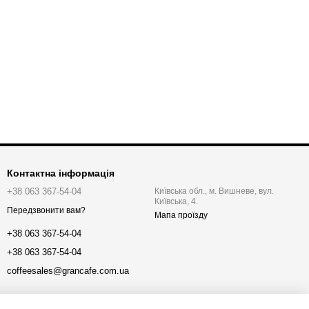
Контактна інформація
+38 063 367-54-04
Київська обл., м. Вишневе, вул.
Київська, 4.
Передзвонити вам?
Мапа проїзду
+38 063 367-54-04
+38 063 367-54-04
coffeesales@grancafe.com.ua