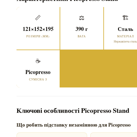
📏
⚖️
🏗️
121×152×195
390 г
Сталь
РОЗМІРИ (ММ)
ВАГА
МАТЕРІАЛ
Нержавіюча стал
☕
Picopresso
СУМІСНА З
Ключові особливості Picopresso Stand
Що робить підставку незамінною для Picopresso