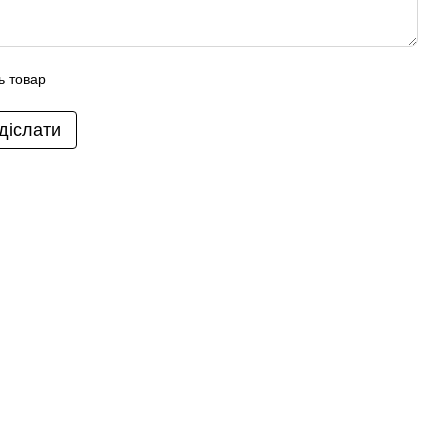
ь товар
діслати