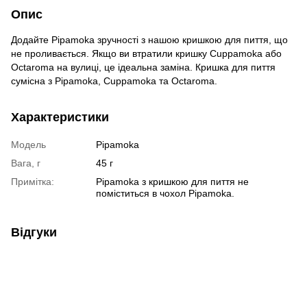
Опис
Додайте Pipamoka зручності з нашою кришкою для пиття, що
не проливається. Якщо ви втратили кришку Cuppamoka або
Octaroma на вулиці, це ідеальна заміна. Кришка для пиття
сумісна з Pipamoka, Cuppamoka та Octaroma.
Характеристики
Модель
Pipamoka
Вага, г
45 г
Примітка:
Pipamoka з кришкою для пиття не
поміститься в чохол Pipamoka.
Відгуки