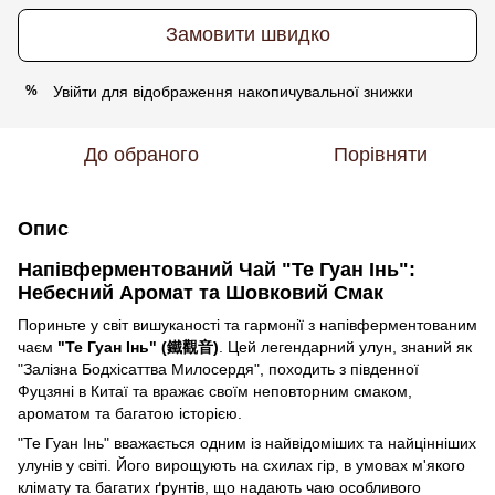
Замовити швидко
Увійти
для відображення накопичувальної знижки
%
До обраного
Порівняти
Опис
Напівферментований Чай "Те Гуан Інь":
Небесний Аромат та Шовковий Смак
Пориньте у світ вишуканості та гармонії з напівферментованим
чаєм
"Те Гуан Інь" (鐵觀音)
. Цей легендарний улун, знаний як
"Залізна Бодхісаттва Милосердя", походить з південної
Фуцзяні в Китаї та вражає своїм неповторним смаком,
ароматом та багатою історією.
"Те Гуан Інь" вважається одним із найвідоміших та найцінніших
улунів у світі. Його вирощують на схилах гір, в умовах м'якого
клімату та багатих ґрунтів, що надають чаю особливого