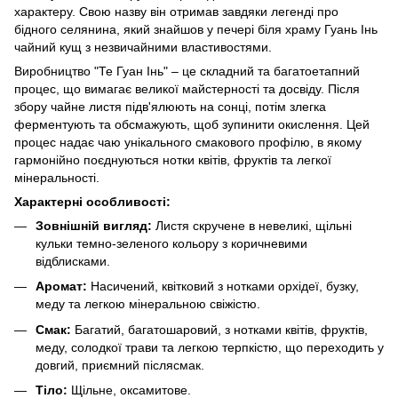
характеру. Свою назву він отримав завдяки легенді про
бідного селянина, який знайшов у печері біля храму Гуань Інь
чайний кущ з незвичайними властивостями.
Виробництво "Те Гуан Інь" – це складний та багатоетапний
процес, що вимагає великої майстерності та досвіду. Після
збору чайне листя підв'ялюють на сонці, потім злегка
ферментують та обсмажують, щоб зупинити окислення. Цей
процес надає чаю унікального смакового профілю, в якому
гармонійно поєднуються нотки квітів, фруктів та легкої
мінеральності.
Характерні особливості:
Зовнішній вигляд:
Листя скручене в невеликі, щільні
кульки темно-зеленого кольору з коричневими
відблисками.
Аромат:
Насичений, квітковий з нотками орхідеї, бузку,
меду та легкою мінеральною свіжістю.
Смак:
Багатий, багатошаровий, з нотками квітів, фруктів,
меду, солодкої трави та легкою терпкістю, що переходить у
довгий, приємний післясмак.
Тіло:
Щільне, оксамитове.