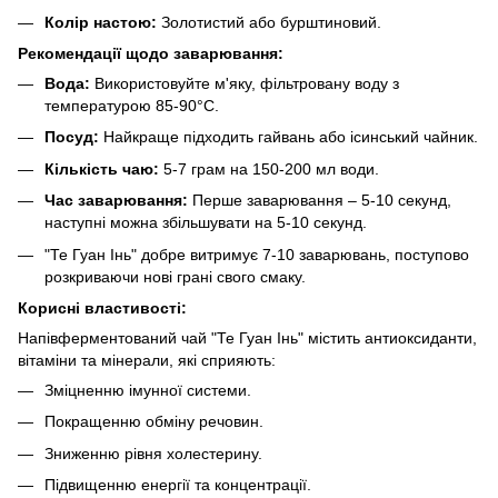
Колір настою:
Золотистий або бурштиновий.
Рекомендації щодо заварювання:
Вода:
Використовуйте м'яку, фільтровану воду з
температурою 85-90°C.
Посуд:
Найкраще підходить гайвань або ісинський чайник.
Кількість чаю:
5-7 грам на 150-200 мл води.
Час заварювання:
Перше заварювання – 5-10 секунд,
наступні можна збільшувати на 5-10 секунд.
"Те Гуан Інь" добре витримує 7-10 заварювань, поступово
розкриваючи нові грані свого смаку.
Корисні властивості:
Напівферментований чай "Те Гуан Інь" містить антиоксиданти,
вітаміни та мінерали, які сприяють:
Зміцненню імунної системи.
Покращенню обміну речовин.
Зниженню рівня холестерину.
Підвищенню енергії та концентрації.