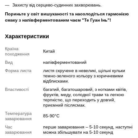
Захисту від серцево-судинних захворювань.
Пориньте у світ вишуканості та насолодіться гармонією
смаку з напівферментованим чаєм "Те Гуан Інь"!
Характеристики
Країна
Китай
походження
Вид
напівферментований
Форма листа
листя скручене в невеликі, щільні кульки
темно-зеленого кольору з коричневими
відблисками.
Властивості
багатий, багатошаровий, з нотками квітів,
фруктів, меду, солодкої трави та легкою
терпкістю, що переходить у довгий,
приємний післясмак.
Температура
85-90°C
заварювання
Час
перше заварювання – 5-10 секунд, наступні
заварювання
можна збільшувати на 5-10 секунд