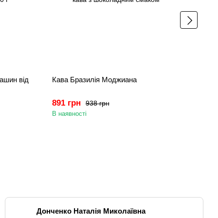
ашин від
Кава Бразилія Моджиана
Pico
каво
891 грн
5 99
938 грн
В наявності
В ная
Донченко Наталія Миколаївна