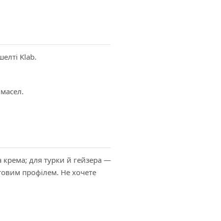
елті Klab.
 масел.
 крема; для турки й гейзера —
товим профілем. Не хочете