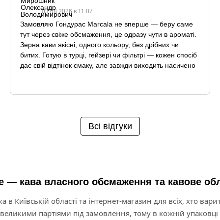
03.08.2026 в 11:07
Замовляю Гондурас Marcala не вперше — беру саме
тут через свіже обсмаження, це одразу чути в ароматі.
Зерна кави якісні, одного кольору, без дрібних чи
битих. Готую в турці, гейзері чи фільтрі — кожен спосіб
дає свій відтінок смаку, але завжди виходить насичено
й ароматно. Рекомендую!
Всі відгуки
e — кава власного обсмаження та кавове о
 в Київській області та інтернет-магазин для всіх, хто варит
великими партіями під замовлення, тому в кожній упаковці