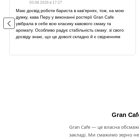
03.08.2026 в 17:27
Маю досвід роботи бариста в кав'ярнях, тож, на мою
думку, кава Перу у виконанні ростерії Gran Cafe
увібрала в себе всю класику кавового смаку та
аромату. Особливо радує стабільність смаку: зі свого
досвіду знаю, що це доволі складно й є свідченням
професіоналізму обсмажувачів. Смачна кава, всім
задоволена. На сьогодні ця кава стала моєю
щоденною.
Gran Caf
Gran Cafe — це власна обсмажка
закладі. Ми смажимо зерно не