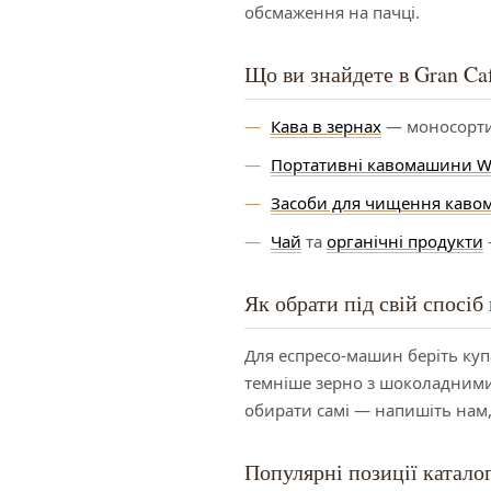
обсмаження на пачці.
Що ви знайдете в Gran Ca
Кава в зернах
— моносорти 1
Портативні кавомашини 
Засоби для чищення каво
Чай
та
органічні продукти
Як обрати під свій спосіб
Для еспресо-машин беріть куп
темніше зерно з шоколадними 
обирати самі — напишіть нам,
Популярні позиції катало