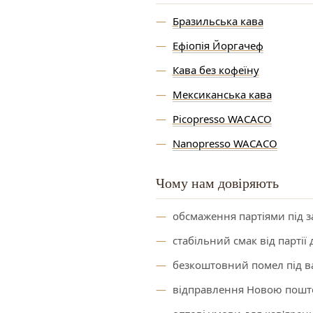
Бразильська кава
Ефіопія Йоргачеф
Кава без кофеїну
Мексиканська кава
Picopresso WACACO
Nanopresso WACACO
Чому нам довіряють
обсмаження партіями під з
стабільний смак від партії д
безкоштовний помел під в
відправлення Новою пошт