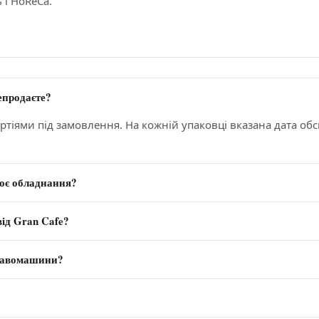
 і HoReCa.
епродаєте?
тіями під замовлення. На кожній упаковці вказана дата об
оє обладнання?
від Gran Cafe?
 кавомашини?