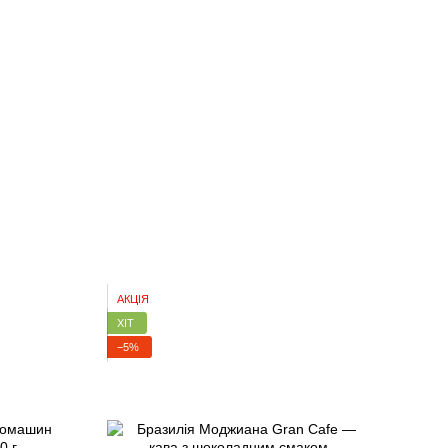
АКЦІЯ
ХІТ
ХІТ
−5%