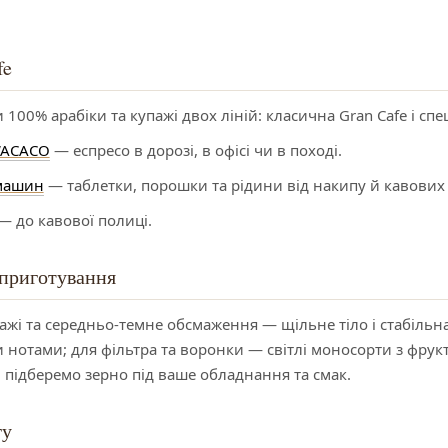
fe
00% арабіки та купажі двох ліній: класична Gran Cafe і спеш
WACACO
— еспресо в дорозі, в офісі чи в поході.
машин
— таблетки, порошки та рідини від накипу й кавових
— до кавової полиці.
 приготування
ажі та середньо-темне обсмаження — щільне тіло і стабільна
нотами; для фільтра та воронки — світлі моносорти з фрук
 підберемо зерно під ваше обладнання та смак.
гу