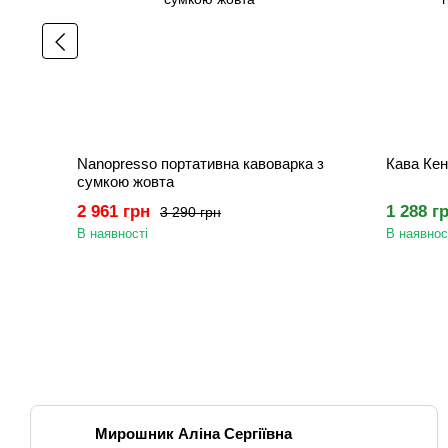
Nanopresso портативна кавоварка з
Кава Кен
сумкою жовта
2 961 грн
1 288 г
3 290 грн
В наявності
В наявнос
Мирошник Аліна Сергіївна