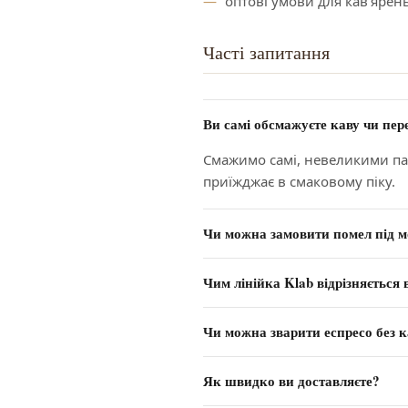
оптові умови для кав'ярень
Часті запитання
Ви самі обсмажуєте каву чи пер
Смажимо самі, невеликими пар
приїжджає в смаковому піку.
Чи можна замовити помел під м
Чим лінійка Klab відрізняється 
Чи можна зварити еспресо без
Як швидко ви доставляєте?