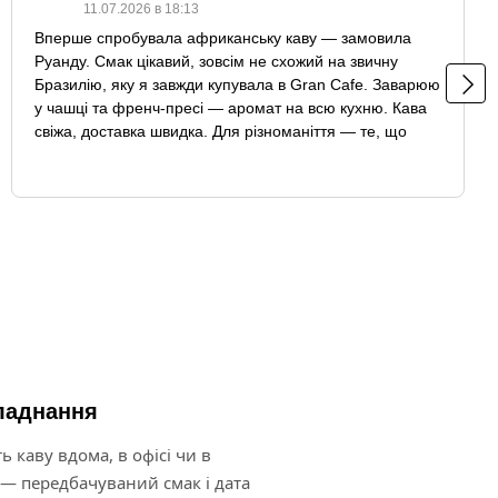
11.07.2026 в 18:13
Вперше спробувала африканську каву — замовила
Руанду. Смак цікавий, зовсім не схожий на звичну
Бразилію, яку я завжди купувала в Gran Cafe. Заварюю
у чашці та френч-пресі — аромат на всю кухню. Кава
свіжа, доставка швидка. Для різноманіття — те, що
треба!
бладнання
ь каву вдома, в офісі чи в
 — передбачуваний смак і дата