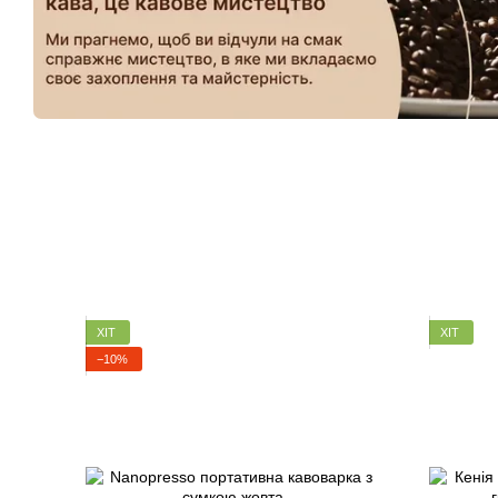
ХІТ
ХІТ
−10%