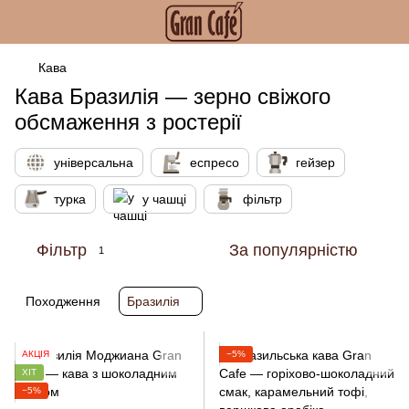
Кава
Кава Бразилія — зерно свіжого
обсмаження з ростерії
універсальна
еспресо
гейзер
турка
у чашці
фільтр
Фільтр
За популярністю
1
Походження
Бразилія
АКЦІЯ
−5%
ХІТ
−5%