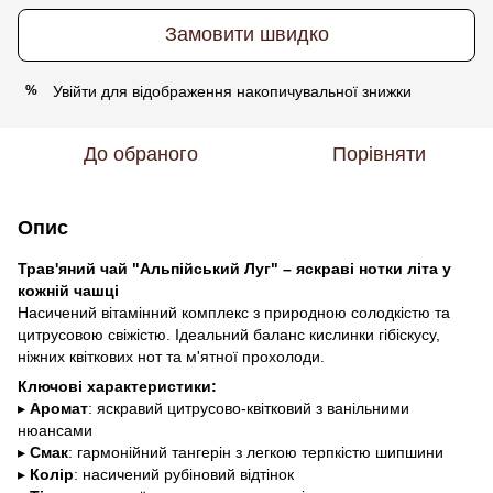
Замовити швидко
Увійти
для відображення накопичувальної знижки
%
До обраного
Порівняти
Опис
Трав'яний чай "Альпійський Луг" – яскраві нотки літа у
кожній чашці
Насичений вітамінний комплекс з природною солодкістю та
цитрусовою свіжістю. Ідеальний баланс кислинки гібіскусу,
ніжних квіткових нот та м'ятної прохолоди.
Ключові характеристики:
▸
Аромат
: яскравий цитрусово-квітковий з ванільними
нюансами
▸
Смак
: гармонійний тангерін з легкою терпкістю шипшини
▸
Колір
: насичений рубіновий відтінок