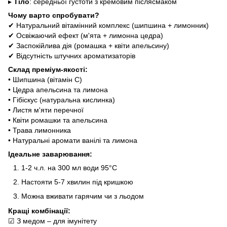
▸
Тіло
: середньої густоти з кремовим післясмаком
Чому варто спробувати?
✔ Натуральний вітамінний комплекс (шипшина + лимонник)
✔ Освіжаючий ефект (м'ята + лимонна цедра)
✔ Заспокійлива дія (ромашка + квіти апельсину)
✔ Відсутність штучних ароматизаторів
Склад преміум-якості:
• Шипшина (вітамін С)
• Цедра апельсина та лимона
• Гібіскус (натуральна кислинка)
• Листя м'яти перечної
• Квіти ромашки та апельсина
• Трава лимонника
• Натуральні аромати ванілі та лимона
Ідеальне заварювання:
1-2 ч.л. на 300 мл води 95°C
Настояти 5-7 хвилин під кришкою
Можна вживати гарячим чи з льодом
Кращі комбінації:
☑ З медом – для імунітету