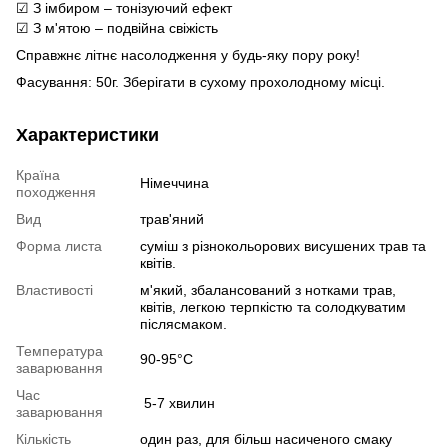
☑ З імбиром – тонізуючий ефект
☑ З м'ятою – подвійна свіжість
Справжнє літнє насолодження у будь-яку пору року!
Фасування: 50г. Зберігати в сухому прохолодному місці.
Характеристики
Країна
Німеччина
походження
Вид
трав'яний
Форма листа
суміш з різнокольорових висушених трав та
квітів.
Властивості
м'який, збалансований з нотками трав,
квітів, легкою терпкістю та солодкуватим
післясмаком.
Температура
90-95°C
заварювання
Час
5-7 хвилин
заварювання
Кількість
один раз, для більш насиченого смаку