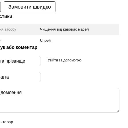
Замовити швидко
стики
ня засобу
Чищення від кавових масел
у
Спрей
гук або коментар
Увійти за допомогою
ь товар