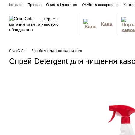
Перейти до основного контенту
Каталог
Про нас
Оплата і доставка
Обмін та повернення
Конта
Відгуки про магазин
Кава
Gran Cafe
Засоби для чищення кавомашин
Спрей Detergent для чищення каво