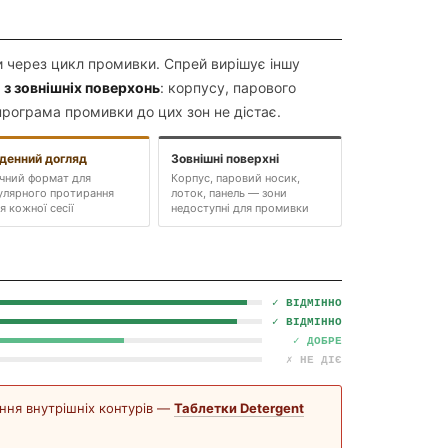
и через цикл промивки. Спрей вирішує іншу
 з зовнішніх поверхонь
: корпусу, парового
програма промивки до цих зон не дістає.
денний догляд
Зовнішні поверхні
чний формат для
Корпус, паровий носик,
улярного протирання
лоток, панель — зони
ля кожної сесії
недоступні для промивки
✓ ВІДМІННО
✓ ВІДМІННО
✓ ДОБРЕ
✗ НЕ ДІЄ
ння внутрішніх контурів —
Таблетки Detergent