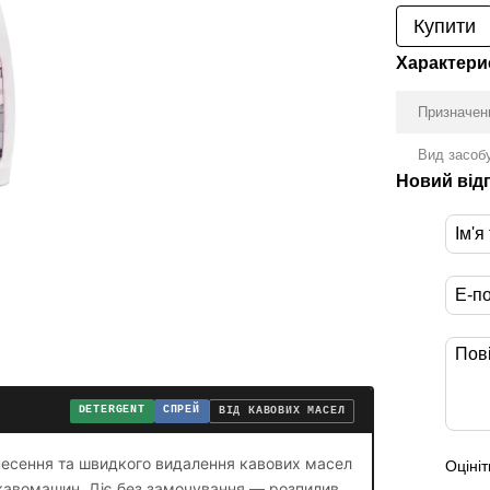
Купити
Характери
Призначен
Вид засоб
Новий від
DETERGENT
СПРЕЙ
ВІД КАВОВИХ МАСЕЛ
анесення та швидкого видалення кавових масел
Оцініт
ь кавомашин. Діє без замочування — розпилив,