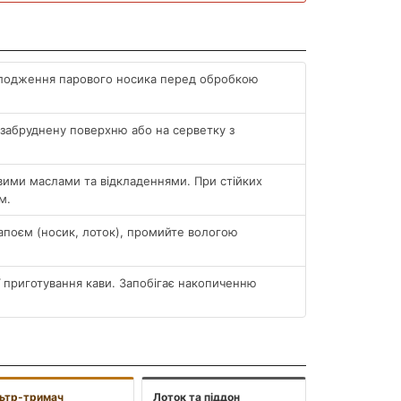
лодження парового носика перед обробкою
забруднену поверхню або на серветку з
вими маслами та відкладеннями. При стійких
м.
напоєм (носик, лоток), промийте вологою
ї приготування кави. Запобігає накопиченню
льтр-тримач
Лоток та піддон