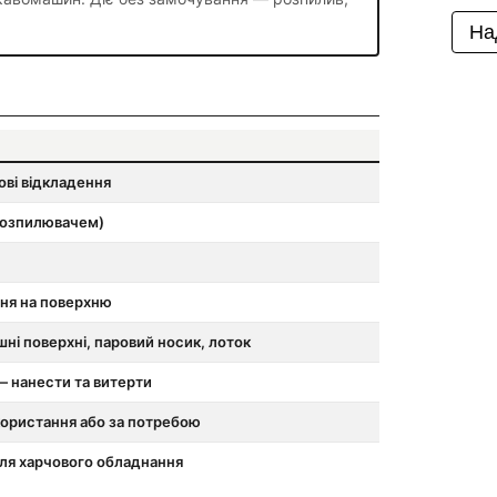
На
ові відкладення
розпилювачем)
ня на поверхню
шні поверхні, паровий носик, лоток
— нанести та витерти
користання або за потребою
ля харчового обладнання