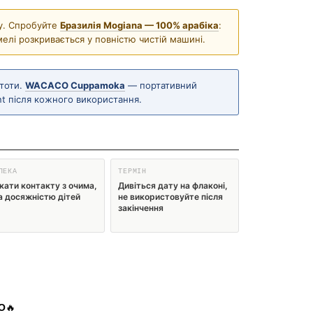
у. Спробуйте
Бразилія Mogiana — 100% арабіка
:
елі розкривається у повністю чистій машині.
стоти.
WACACO Cuppamoka
— портативний
nt після кожного використання.
ПЕКА
ТЕРМІН
кати контакту з очима,
Дивіться дату на флаконі,
а досяжністю дітей
не використовуйте після
закінчення
О
🔥