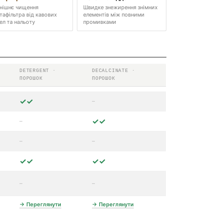
нішнє чищення
Швидке знежирення знімних
тафільтра від кавових
елементів між повними
ел та нальоту
промивками
DETERGENT ·
DECALCINATE ·
ПОРОШОК
ПОРОШОК
✓✓
–
✓✓
–
–
–
✓✓
✓✓
–
–
→ Переглянути
→ Переглянути