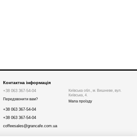
Контактна інформація
+38 063 367-54-04
Київська обл., м. Вишневе, вул.
Київська, 4.
Передзвонити вам?
Мапа проїзду
+38 063 367-54-04
+38 063 367-54-04
coffeesales@grancafe.com.ua