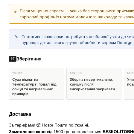
Після чищення спреєм — чашка без стороннього присмак
☕
горіховий профіль із нотами молочного шоколаду та карам
Портативні кавоварки потребують особливої уваги до чи
🔧
пуровер, деталі якого зручно обробляти спреєм Deterge
Зберігання
07
УМОВИ
ФЛАКОН
БЕЗ
Суха кімнатна
Зберігати вертикально,
Уни
температура, подалі від
кришку після
поз
сонця та нагрівальних
використання закривати
приладів
Доставка
За тарифами 📦 Нової Пошти по Україні.
Замовлення кави
від 1500 грн доставляються
БЕЗКОШТОВН