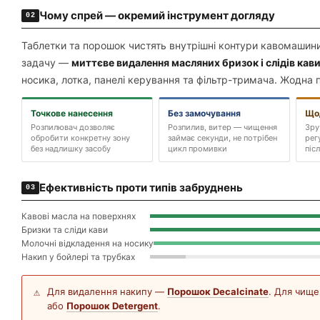
Чому спрей — окремий інструмент догляду
02
Таблетки та порошок чистять внутрішні контури кавомашин
задачу —
миттєве видалення масляних бризок і слідів кави
носика, лотка, панелі керування та фільтр-тримача. Жодна 
Точкове нанесення
Без замочування
Що
Розпилювач дозволяє
Розпилив, витер — чищення
Зру
обробити конкретну зону
займає секунди, не потрібен
рег
без надлишку засобу
цикл промивки
піс
Ефективність проти типів забруднень
03
Кавові масла на поверхнях
Бризки та сліди кави
Молочні відкладення на носику
Накип у бойлері та трубках
Для видалення накипу —
Порошок Decalcinate
. Для чище
⚠
або
Порошок Detergent
.