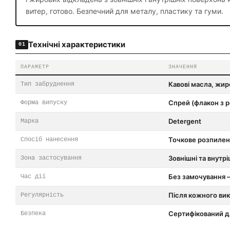
витер, готово. Безпечний для металу, пластику та гуми.
Технічні характеристики
01
ПАРАМЕТР
ЗНАЧЕННЯ
Кавові масла, жир
Тип забруднення
Спрей (флакон з 
Форма випуску
Detergent
Марка
Точкове розпилен
Спосіб нанесення
Зовнішні та внутрі
Зона застосування
Без замочування 
Час дії
Після кожного ви
Регулярність
Сертифікований д
Безпека