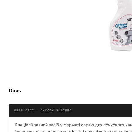
Опис
GRAN CAFE · ЗАСОБИ ЧИЩЕННЯ
Спеціалізований засіб у форматі спрею для точкового н
і жирових відкладень з зовнішніх і внутрішніх поверхон