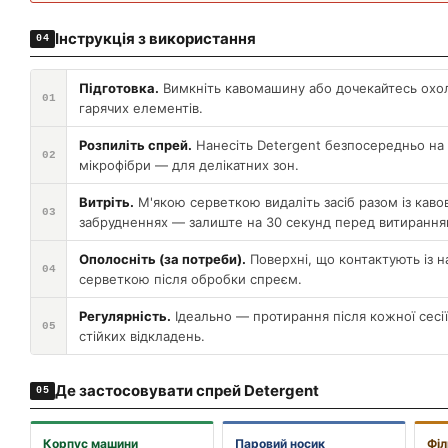
Інструкція з використання
04
Підготовка.
Вимкніть кавомашину або дочекайтесь охо
01
гарячих елементів.
Розпиліть спрей.
Нанесіть Detergent безпосередньо на 
02
мікрофібри — для делікатних зон.
Витріть.
М'якою серветкою видаліть засіб разом із каво
03
забрудненнях — залиште на 30 секунд перед витирання
Ополосніть (за потреби).
Поверхні, що контактують із 
04
серветкою після обробки спреєм.
Регулярність.
Ідеально — протирання після кожної сесі
05
стійких відкладень.
Де застосовувати спрей Detergent
05
Корпус машини
Паровий носик
Фі