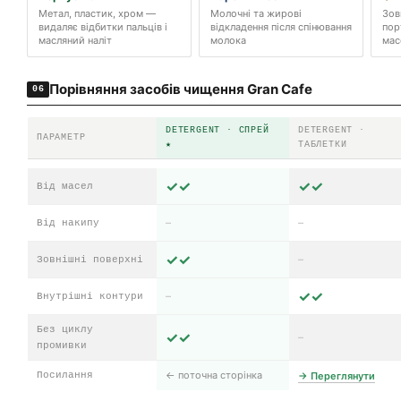
Метал, пластик, хром —
Молочні та жирові
Зов
видаляє відбитки пальців і
відкладення після спінювання
пор
масляний наліт
молока
мас
Порівняння засобів чищення Gran Cafe
06
DETERGENT · СПРЕЙ
DETERGENT ·
ПАРАМЕТР
★
ТАБЛЕТКИ
✓✓
✓✓
Від масел
–
–
Від накипу
✓✓
–
Зовнішні поверхні
✓✓
–
Внутрішні контури
Без циклу
✓✓
–
промивки
← поточна сторінка
Посилання
→ Переглянути