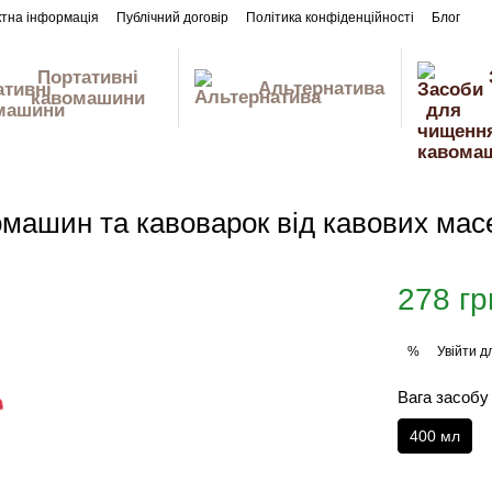
ктна інформація
Публічний договір
Політика конфіденційності
Блог
Портативні
Альтернатива
кавомашини
машин та кавоварок від кавових мас
278 гр
Увійти
дл
%
Вага засобу
400 мл