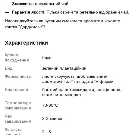
Знижки
на преміальний чай.
Гарантія якості
: Тільки свіжий та ретельно відібраний чай.
Насолоджуйтесь вишуканим смаком та ароматом кожного
ковтка "Дарджилінг"!
Характеристики
Країна
Індія
походження
Вид
зелений плантаційний
Форма листа
листя скручують, щоб вивільнити
ароматичні олії та надати їм форми
Властивості
багатий на антиоксиданти, поліфеноли,
вітаміни та мінерал
Температура
70-80°C
заварювання
Час
2-3 хвилин
заварювання
Кількість
2 - 3
заварок