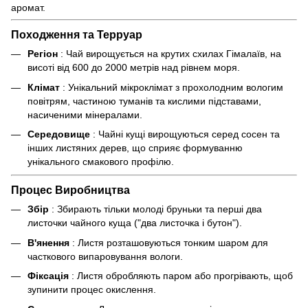
аромат.
Походження та Терруар
Регіон
: Чай вирощується на крутих схилах Гімалаїв, на
висоті від 600 до 2000 метрів над рівнем моря.
Клімат
: Унікальний мікроклімат з прохолодним вологим
повітрям, частиною туманів та кислими підставами,
насиченими мінералами.
Середовище
: Чайні кущі вирощуються серед сосен та
інших листяних дерев, що сприяє формуванню
унікального смакового профілю.
Процес Виробництва
Збір
: Збирають тільки молоді бруньки та перші два
листочки чайного куща ("два листочка і бутон").
В'янення
: Листя розташовуються тонким шаром для
часткового випаровування вологи.
Фіксація
: Листя обробляють паром або прогрівають, щоб
зупинити процес окислення.