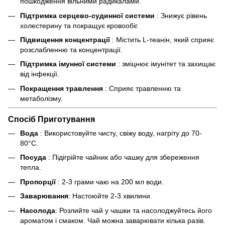
пошкодження вільними радикалами.
Підтримка серцево-судинної системи
: Знижує рівень
холестерину та покращує кровообіг.
Підвищення концентрації
: Містить L-теанін, який сприяє
розслабленню та концентрації.
Підтримка імунної системи
: зміцнює імунітет та захищає
від інфекції.
Покращення травлення
: Сприяє травленню та
метаболізму.
Спосіб Приготування
Вода
: Використовуйте чисту, свіжу воду, нагріту до 70-
80°C.
Посуда
: Підігрійте чайник або чашку для збереження
тепла.
Пропорції
: 2-3 грами чаю на 200 мл води.
Заварювання
: Настоюйте 2-3 хвилини.
Насолода
: Розлийте чай у чашки та насолоджуйтесь його
ароматом і смаком. Чай можна заварювати кілька разів.