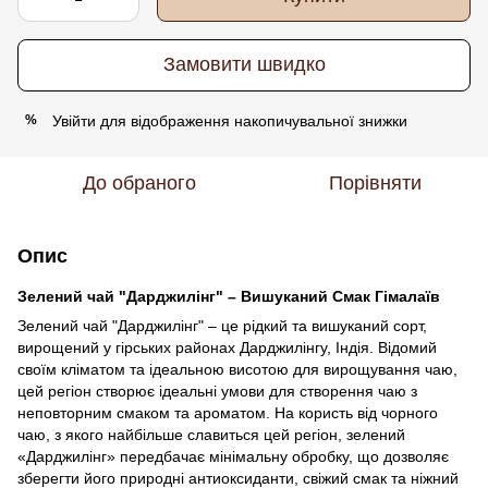
Замовити швидко
Увійти
для відображення накопичувальної знижки
%
До обраного
Порівняти
Опис
Зелений чай "Дарджилінг" – Вишуканий Смак Гімалаїв
Зелений чай "Дарджилінг" – це рідкий та вишуканий сорт,
вирощений у гірських районах Дарджилінгу, Індія. Відомий
своїм кліматом та ідеальною висотою для вирощування чаю,
цей регіон створює ідеальні умови для створення чаю з
неповторним смаком та ароматом. На користь від чорного
чаю, з якого найбільше славиться цей регіон, зелений
«Дарджилінг» передбачає мінімальну обробку, що дозволяє
зберегти його природні антиоксиданти, свіжий смак та ніжний