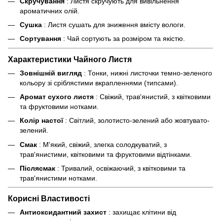
Скручування
: Листя скручують для вивільнення
ароматичних олій.
Сушка
: Листя сушать для зниження вмісту вологи.
Сортування
: Чай сортують за розміром та якістю.
Характеристики Чайного Листя
Зовнішній вигляд
: Тонки, нижні листочки темно-зеленого
кольору зі сріблястими вкрапленнями (типсами).
Аромат сухого листя
: Свіжий, трав'янистий, з квітковими
та фруктовими нотками.
Колір настої
: Світлий, золотисто-зелений або жовтувато-
зелений.
Смак
: М'який, свіжий, злегка солодкуватий, з
трав'янистими, квітковими та фруктовими відтінками.
Післясмак
: Тривалий, освіжаючий, з квітковими та
трав'янистими нотками.
Корисні Властивості
Антиоксидантний захист
: захищає клітини від