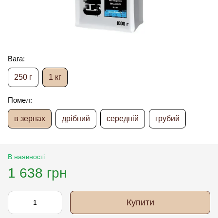
Вага:
250 г
1 кг
Помел:
в зернах
дрібний
середній
грубий
В наявності
1 638 грн
Купити