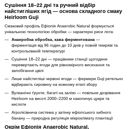
Сушіння 18–22 дні та ручний відбір
найстигліших ягід — основа складного смаку
Heirloom Guji
Смаковий профіль Ефіопія Anaerobic Natural формується
унікальною технологією обробки — характерні риси лота:
Анаеробна обробка, кава ферментована
—
ферментація від 96 годин до 10 днів у повній темряві та
контрольованій температурі
Сушіння 18–22 дні — працівники станції щогодини
перевертають ягоди для рівномірного висихання та
запобігання цвілі
Лише найстигліші червоні ягоди — фермери Guji ретельно
відбирають сировину на кожному етапі збору
Вулканічні ґрунти, багаті на залізо — повільне дозрівання
Heirloom на висоті 2000–2200 м накопичує цукри та
кислоти
Агролісівнича система у затінку ефіопського хибного
банану — природна регуляція мікроклімату плантації
Окрім Ефіопія Anaerobic Natural,