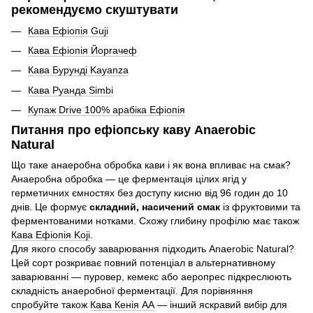
рекомендуємо скуштувати
Кава Ефіопія Guji
Кава Ефіопія Йоргачеф
Кава Бурунді Kayanza
Кава Руанда Simbi
Купаж Drive 100% арабіка Ефіопія
Питання про ефіопську каву Anaerobic
Natural
Що таке анаеробна обробка кави і як вона впливає на смак?
Анаеробна обробка — це ферментація цілих ягід у
герметичних ємностях без доступу кисню від 96 годин до 10
днів. Це формує
складний, насичений смак
із фруктовими та
ферментованими нотками. Схожу глибину профілю має також
Кава Ефіопія Koji
.
Для якого способу заварювання підходить Anaerobic Natural?
Цей сорт розкриває повний потенціал в альтернативному
заварюванні — пуровер, кемекс або аеропрес підкреслюють
складність анаеробної ферментації. Для порівняння
спробуйте також
Кава Кенія АА
— інший яскравий вибір для