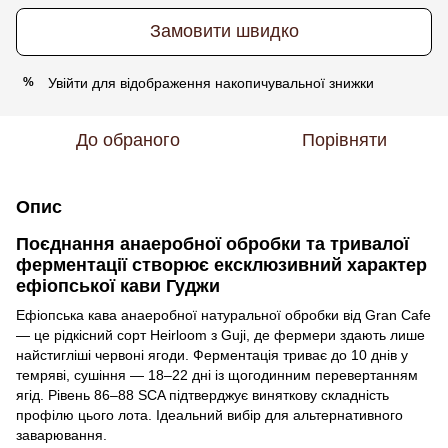
Замовити швидко
Увійти
для відображення накопичувальної знижки
%
До обраного
Порівняти
Опис
Поєднання анаеробної обробки та тривалої
ферментації створює ексклюзивний характер
ефіопської кави Гуджи
Ефіопська кава анаеробної натуральної обробки від Gran Cafe
— це рідкісний сорт Heirloom з Guji, де фермери здають лише
найстигліші червоні ягоди. Ферментація триває до 10 днів у
темряві, сушіння — 18–22 дні із щогодинним перевертанням
ягід. Рівень 86–88 SCA підтверджує виняткову складність
профілю цього лота. Ідеальний вибір для альтернативного
заварювання.