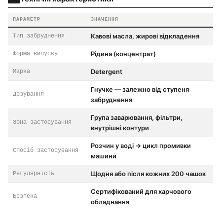
ПАРАМЕТР
ЗНАЧЕННЯ
Кавові масла, жирові відкладення
Тип забруднення
Рідина (концентрат)
Форма випуску
Detergent
Марка
Гнучке — залежно від ступеня
Дозування
забруднення
Група заварювання, фільтри,
Зона застосування
внутрішні контури
Розчин у воді → цикл промивки
Спосіб застосування
машини
Щодня або після кожних 200 чашок
Регулярність
Сертифікований для харчового
Безпека
обладнання