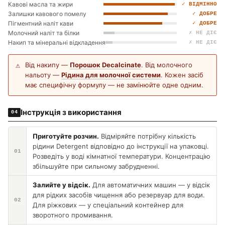
Кавові масла та жири
✓ ВІДМІННО
Залишки кавового помелу
✓ ДОБРЕ
Пігментний наліт кави
✓ ДОБРЕ
Молочний наліт та білки
✗ НЕ ДІЄ
Накип та мінеральні відкладення
✗ НЕ ДІЄ
Від накипу —
Порошок Decalcinate
. Від молочного
⚠
нальоту —
Рідина для молочної системи
. Кожен засіб
має специфічну формулу — не замінюйте одне одним.
Інструкція з використання
04
Приготуйте розчин.
Відміряйте потрібну кількість
рідини Detergent відповідно до інструкції на упаковці.
01
Розведіть у воді кімнатної температури. Концентрацію
збільшуйте при сильному забрудненні.
Залийте у відсік.
Для автоматичних машин — у відсік
для рідких засобів чищення або резервуар для води.
02
Для ріжкових — у спеціальний контейнер для
зворотного промивання.