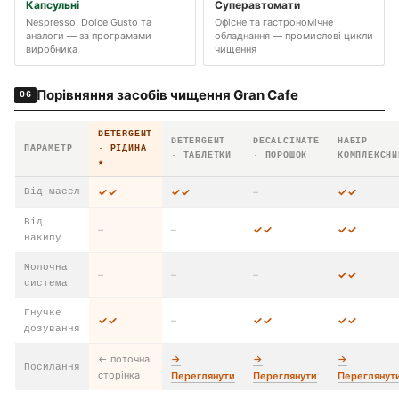
Капсульні
Суперавтомати
Nespresso, Dolce Gusto та
Офісне та гастрономічне
аналоги — за програмами
обладнання — промислові цикли
виробника
чищення
Порівняння засобів чищення Gran Cafe
06
DETERGENT
DETERGENT
DECALCINATE
НАБІР
ПАРАМЕТР
· РІДИНА
· ТАБЛЕТКИ
· ПОРОШОК
КОМПЛЕКСНИ
★
✓✓
✓✓
–
✓✓
Від масел
Від
–
–
✓✓
✓✓
накипу
Молочна
–
–
–
✓✓
система
Гнучке
✓✓
–
✓✓
✓✓
дозування
← поточна
→
→
→
Посилання
сторінка
Переглянути
Переглянути
Переглянут