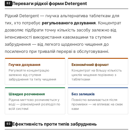
Переваги рідкої форми Detergent
02
Рідкий Detergent — гнучка альтернатива таблеткам для
тих, хто потребує
регульованого дозування
. Концентрат
дозволяє підібрати точну кількість засобу залежно від
інтенсивності використання кавомашини та ступеня
забруднення — від легкого щоденного чищення до
посиленого при тривалій перерві в обслуговуванні.
Гнучке дозування
Економічний формат
Регулюйте концентрацію
Концентрат на більшу кількість
залежно від ступеня
циклів чищення порівняно з
забруднення та типу чищення
таблетками
Швидке розчинення
Без залишків
Рідина миттєво розчиняється у
Повністю вимивається після
воді — рівномірний розподіл по
промивки — не впливає на смак
всій системі
кави
Ефективність проти типів забруднень
03