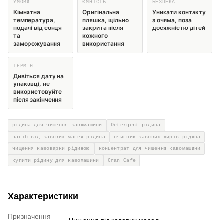
УМОВИ
ЄМНІСТЬ
БЕЗПЕКА
Кімнатна
Оригінальна
Уникати контакту
температура,
пляшка, щільно
з очима, поза
подалі від сонця
закрита після
досяжністю дітей
та
кожного
заморожування
використання
ТЕРМІН
Дивіться дату на
упаковці, не
використовуйте
після закінчення
рідина для чищення кавомашини
Detergent рідина
засіб від кавових масел рідина
очисник кавових жирів рідина
чищення кавоварки рідиною
концентрат для чищення кавомашини
купити рідину для кавомашини
Gran Cafe
Характеристики
Призначення
Чищення від кавових масел