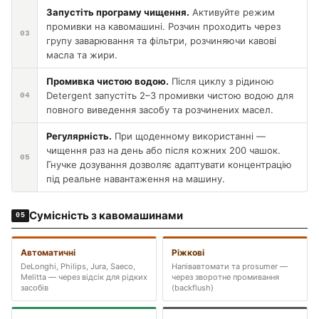
Запустіть програму чищення.
Активуйте режим
промивки на кавомашині. Розчин проходить через
03
групу заварювання та фільтри, розчиняючи кавові
масла та жири.
Промивка чистою водою.
Після циклу з рідиною
Detergent запустіть 2–3 промивки чистою водою для
04
повного виведення засобу та розчинених масел.
Регулярність.
При щоденному використанні —
чищення раз на день або після кожних 200 чашок.
05
Гнучке дозування дозволяє адаптувати концентрацію
під реальне навантаження на машину.
Сумісність з кавомашинами
05
Автоматичні
Ріжкові
DeLonghi, Philips, Jura, Saeco,
Напівавтомати та prosumer —
Melitta — через відсік для рідких
через зворотне промивання
засобів
(backflush)