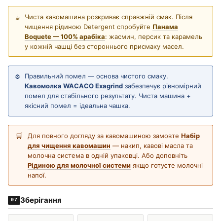
Чиста кавомашина розкриває справжній смак. Після
☕
чищення рідиною Detergent спробуйте
Панама
Boquete — 100% арабіка
: жасмин, персик та карамель
у кожній чашці без стороннього присмаку масел.
Правильний помел — основа чистого смаку.
⚙️
Кавомолка WACACO Exagrind
забезпечує рівномірний
помел для стабільного результату. Чиста машина +
якісний помел = ідеальна чашка.
Для повного догляду за кавомашиною замовте
Набір
🛒
для чищення кавомашин
— накип, кавові масла та
молочна система в одній упаковці. Або доповніть
Рідиною для молочної системи
якщо готуєте молочні
напої.
Зберігання
07