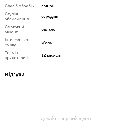
Спосіб обробки
natural
Ступінь
cередній
обсмаження
Смаковий
баланс
акцент
Інтенсивність
м'яка
смаку
Термін
12 місяців
придатності
Відгуки
Додайте перший відгук