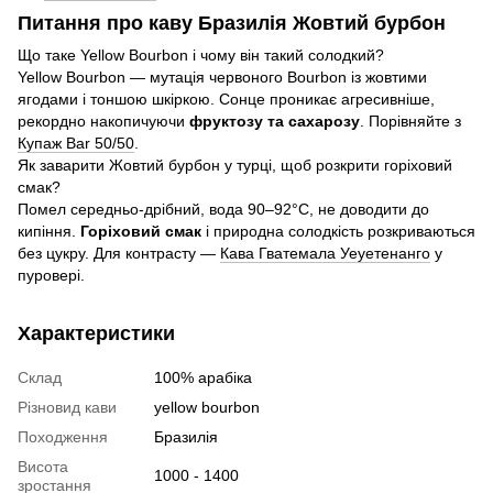
Питання про каву Бразилія Жовтий бурбон
Що таке Yellow Bourbon і чому він такий солодкий?
Yellow Bourbon — мутація червоного Bourbon із жовтими
ягодами і тоншою шкіркою. Сонце проникає агресивніше,
рекордно накопичуючи
фруктозу та сахарозу
. Порівняйте з
Купаж Bar 50/50
.
Як заварити Жовтий бурбон у турці, щоб розкрити горіховий
смак?
Помел середньо-дрібний, вода 90–92°C, не доводити до
кипіння.
Горіховий смак
і природна солодкість розкриваються
без цукру. Для контрасту —
Кава Гватемала Уеуетенанго
у
пуровері.
Характеристики
Склад
100% арабіка
Різновид кави
yellow bourbon
Походження
Бразилія
Висота
1000 - 1400
зростання