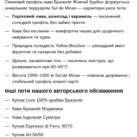
Смаковий профіль кави Бразилія Жовтий бурбон формується
унікальним терруаром Sul de Minas — характерні риси лота:
Горіховий смак, шоколад і карамель
— насичений,
солодкий профіль без зайвої гіркоти
Кава без кислинки — комфортна чашка для щоденного
кавування та турки
Природна солодкість Yellow Bourbon — рекордний вміст
фруктози та сахарози без добавок
Щільне, оксамитове тіло — насичена текстура, що
розкривається при 60–65°C
Висота 1000–1400 м Sul de Minas — повільне дозрівання і
стабільний профіль кожної партії
Інші лоти нашого авторського обсмаження
Купаж Love 100% арабіка Бразилія
Кава Бразилія Моджиана
Кава Індонезія Суматра
Купаж Espresso di Ferro 30/70
Купаж Art 50/50