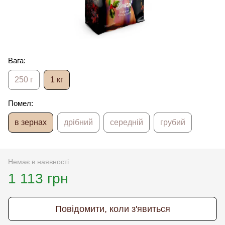
Вага:
250 г
1 кг
Помел:
в зернах
дрібний
середній
грубий
Немає в наявності
1 113 грн
Повідомити, коли з'явиться