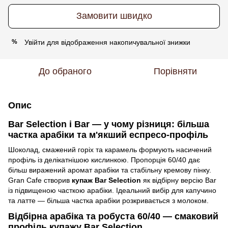
Замовити швидко
Увійти
для відображення накопичувальної знижки
%
До обраного
Порівняти
Опис
Bar Selection і Bar — у чому різниця: більша
частка арабіки та м'якший еспресо-профіль
Шоколад, смажений горіх та карамель формують насичений
профіль із делікатнішою кислинкою. Пропорція 60/40 дає
більш виражений аромат арабіки та стабільну кремову пінку.
Gran Cafe створив
купаж Bar Selection
як відбірну версію Bar
із підвищеною часткою арабіки. Ідеальний вибір для капучино
та латте — більша частка арабіки розкривається з молоком.
Відбірна арабіка та робуста 60/40 — смаковий
профіль купажу Bar Selection