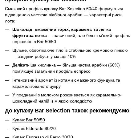
Смаковий профіль купажу Bar Selection 60/40 формується
підвищеною часткою відбірної арабіки — характерні риси
лота:
Шоколад, смажений горіх, карамель та легка
фруктова нотка
— насичений, але більш м'який профіль
порівняно з Bar 50/50
Щільне, обволікаюче тіло із стабільною кремовою пінкою
— завдяки робусті у складі 40%
Делікатніша кислинка — більша частка арабіки (60%)
пом'якшує загальний профіль еспресо
Інтенсивний аромат із нотами смаженого фундука та
карамелізованого цукру
У поєднанні з молоком розкривається як карамельно-
шоколадний напій із м'якою солодкістю
До купажу Bar Selection також рекомендуємо
Купаж Bar 50/50
Купаж Eldorado 80/20
Купаж Espresso di Ferro 30/70