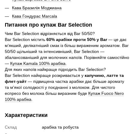
Кава Бразилія Моджиана
Кава Гондурас Marcala
Питання про купаж Bar Selection
Чим Bar Selection відрізняється від Bar 50/50?
Bar Selection містить
60% арабіки проти 50% у Bar
— це дає
м'якший, делікатніший смак із більш вираженим ароматом. Bar
50/50 щільніший та інтенсивніший, Bar Selection —
збалансованіший для молочних напоїв. Порівняйте самостійно
—
Купаж Kamala 100% арабіка
.
Для яких напоїв найкраще підходить Bar Selection?
Bar Selection найкраще розкривається у
капучино, латте та
флет-уайт
— підвищена частка арабіки дає більше аромату
та м'якої солодкості у поєднанні з молоком. Для чистого
еспресо без молока більш виразним буде
Купаж Fuoco Nero
100% арабіка
.
Характеристики
Склад
арабіка та робуста