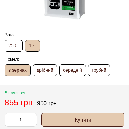
Вага:
250 г
1 кг
Помел:
в зернах
дрібний
середній
грубий
В наявності
855 грн
950 грн
Купити