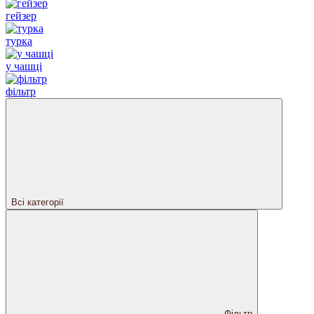
гейзер
турка
у чашці
фільтр
Всі категорії
Фільтр