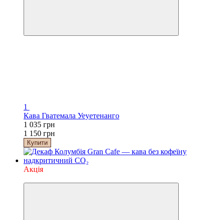
1
Кава Гватемала Уеуетенанго
1 035 грн
1 150 грн
Купити
Акція
−10%