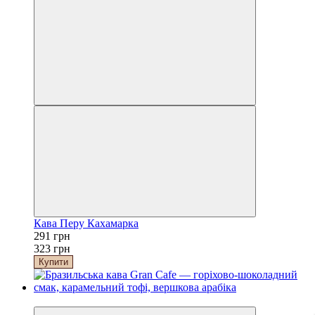
Кава Перу Кахамарка
291 грн
323 грн
Купити
−5%