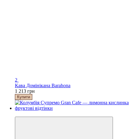
2
Кава Домінікана Barahona
1 213 грн
Купити
−10%