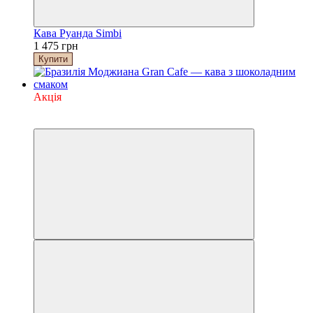
Кава Руанда Simbi
1 475 грн
Купити
Акція
Хіт
−5%